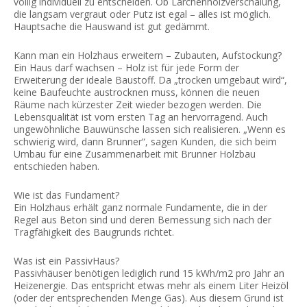
völlig individuell zu entscheiden. Ob Lärchenholzverschalung,
die langsam vergraut oder Putz ist egal – alles ist möglich.
Hauptsache die Hauswand ist gut gedämmt.
Kann man ein Holzhaus erweitern – Zubauten, Aufstockung?
Ein Haus darf wachsen – Holz ist für jede Form der
Erweiterung der ideale Baustoff. Da „trocken umgebaut wird“,
keine Baufeuchte austrocknen muss, können die neuen
Räume nach kürzester Zeit wieder bezogen werden. Die
Lebensqualität ist vom ersten Tag an hervorragend. Auch
ungewöhnliche Bauwünsche lassen sich realisieren. „Wenn es
schwierig wird, dann Brunner“, sagen Kunden, die sich beim
Umbau für eine Zusammenarbeit mit Brunner Holzbau
entschieden haben.
Wie ist das Fundament?
Ein Holzhaus erhält ganz normale Fundamente, die in der
Regel aus Beton sind und deren Bemessung sich nach der
Tragfähigkeit des Baugrunds richtet.
Was ist ein PassivHaus?
Passivhäuser benötigen lediglich rund 15 kWh/m2 pro Jahr an
Heizenergie. Das entspricht etwas mehr als einem Liter Heizöl
(oder der entsprechenden Menge Gas). Aus diesem Grund ist