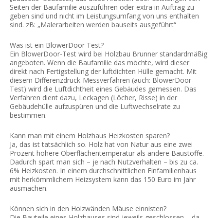
Seiten der Baufamilie auszuführen oder extra in Auftrag zu
geben sind und nicht im Leistungsumfang von uns enthalten
sind. zB: „Malerarbeiten werden bauseits ausgeführt“
Was ist ein BlowerDoor Test?
Ein BlowerDoor-Test wird bei Holzbau Brunner standardmäßig
angeboten. Wenn die Baufamilie das möchte, wird dieser
direkt nach Fertigstellung der luftdichten Hülle gemacht. Mit
diesem Differenzdruck-Messverfahren (auch: BlowerDoor-
Test) wird die Luftdichtheit eines Gebäudes gemessen. Das
Verfahren dient dazu, Leckagen (Löcher, Risse) in der
Gebäudehülle aufzuspüren und die Luftwechselrate zu
bestimmen.
Kann man mit einem Holzhaus Heizkosten sparen?
Ja, das ist tatsächlich so. Holz hat von Natur aus eine zwei
Prozent höhere Oberflächentemperatur als andere Baustoffe.
Dadurch spart man sich – je nach Nutzverhalten – bis zu ca.
6% Heizkosten. In einem durchschnittlichen Einfamilienhaus
mit herkömmlichem Heizsystem kann das 150 Euro im Jahr
ausmachen.
Können sich in den Holzwänden Mäuse einnisten?
Die Bauteile eines Holzhauses sind jeweils geschlossen – da