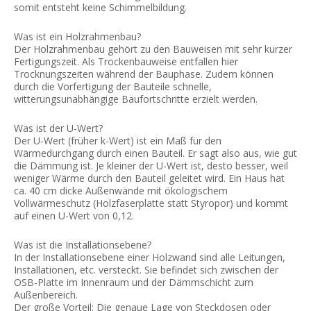
somit entsteht keine Schimmelbildung.
Was ist ein Holzrahmenbau?
Der Holzrahmenbau gehört zu den Bauweisen mit sehr kurzer
Fertigungszeit. Als Trockenbauweise entfallen hier
Trocknungszeiten während der Bauphase. Zudem können
durch die Vorfertigung der Bauteile schnelle,
witterungsunabhängige Baufortschritte erzielt werden.
Was ist der U-Wert?
Der U-Wert (früher k-Wert) ist ein Maß für den
Wärmedurchgang durch einen Bauteil. Er sagt also aus, wie gut
die Dämmung ist. Je kleiner der U-Wert ist, desto besser, weil
weniger Wärme durch den Bauteil geleitet wird. Ein Haus hat
ca. 40 cm dicke Außenwände mit ökologischem
Vollwärmeschutz (Holzfaserplatte statt Styropor) und kommt
auf einen U-Wert von 0,12.
Was ist die Installationsebene?
In der Installationsebene einer Holzwand sind alle Leitungen,
Installationen, etc. versteckt. Sie befindet sich zwischen der
OSB-Platte im Innenraum und der Dämmschicht zum
Außenbereich.
Der große Vorteil: Die genaue Lage von Steckdosen oder